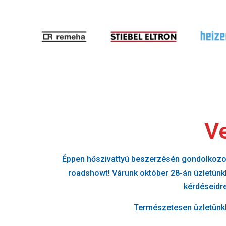
Ve
Éppen hőszivattyú beszerzésén gondolkozol?
roadshowt! Várunk október 28-án üzletün
kérdéseidre
Természetesen üzletünkb