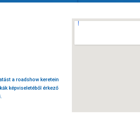
atást a roadshow keretein
rkák képviseletéből érkező
i.