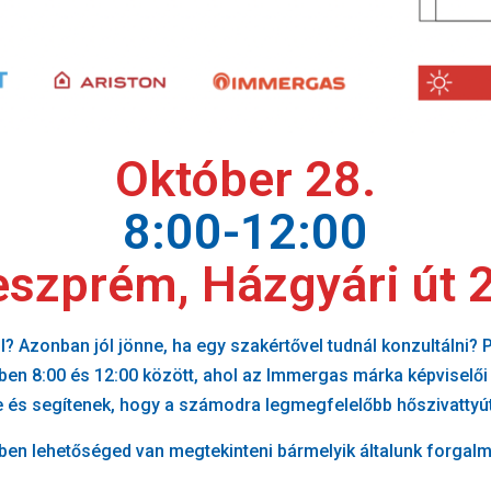
Október 28.
8:00-12:00
szprém, Házgyári út 
 Azonban jól jönne, ha egy szakértővel tudnál konzultálni
kben
8:00 és 12:00 között
, ahol az Immergas márka képviselői
 és segítenek, hogy a számodra legmegfelelőbb hőszivattyút
en lehetőséged van megtekinteni bármelyik általunk forgalma