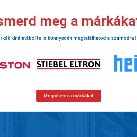
smerd meg a márkáka
rkák kínálatából te is könnyedén megtalálhatod a számodra 
Megnézem a márkákat