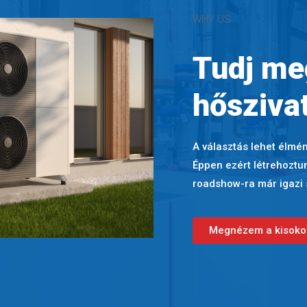
WHY US
Tudj me
hőszivat
A választás lehet élmé
Éppen ezért létrehoztu
roadshow-ra már igazi 
Megnézem a kisoko