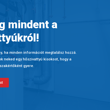
g mindent a
tyúkról!
ny, ha minden információt megtalálsz hozzá.
nk neked egy hőszivattyú kisokost, hogy a
szakértőként gyere.
st