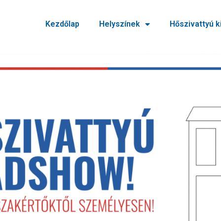
Kezdőlap
Helyszínek
Hőszivattyú 