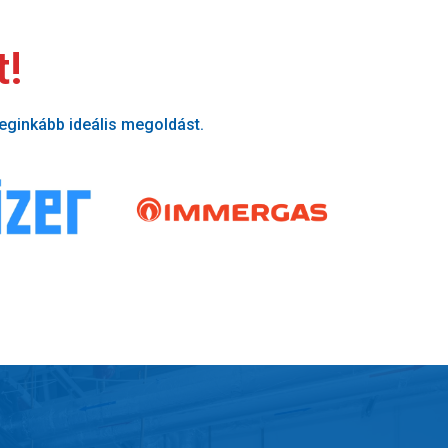
t!
leginkább ideális megoldást.